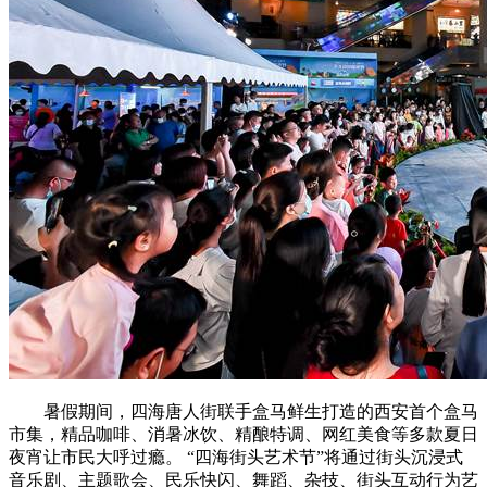
暑假期间，四海唐人街联手盒马鲜生打造的西安首个盒马
市集，精品咖啡、消暑冰饮、精酿特调、网红美食等多款夏日
夜宵让市民大呼过瘾。 “四海街头艺术节”将通过街头沉浸式
音乐剧、主题歌会、民乐快闪、舞蹈、杂技、街头互动行为艺