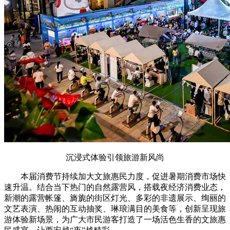
沉浸式体验引领旅游新风尚
本届消费节持续加大文旅惠民力度，促进暑期消费市场快
速升温。结合当下热门的自然露营风，搭载夜经济消费业态，
新潮的露营帐篷、旖旎的街区灯光、多彩的非遗展示、绚丽的
文艺表演、热闹的互动抽奖、琳琅满目的美食等，创新呈现旅
游体验新场景，为广大市民游客打造了一场活色生香的文旅惠