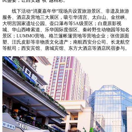
民盛宴，让西安越“夜”越精彩。
线下活动“消夏嘉年华”现场共设置旅游景区、非遗及旅游
服务、酒店及营地三大展区，吸引华清宫、太白山、金丝峡、
大明宫国家遗址公园、壶口瀑布等5A级景区；白鹿原影视
城、华山西峰索道、乐华国际度假区、秦岭野生动物园等知名
景区；LUMMO营地、格兰篷帐篷营地等营地企业；张倍源面
塑、汪氏皮影等非物质文化遗产；南航西安分公司、长龙航空
等航司；西安宾馆、唐城宾馆、东方大酒店等酒店民宿参与。