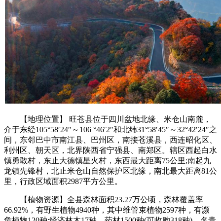
【地理位置】 旺苍县位于四川盆地北缘、米仓山南麓，
介于东经105°58′24″～106 °46′2″和北纬31°58′45″～32°42′24″之
间，东邻巴中市南江县、巴州区，南接苍溪县，西连昭化区、
利州区、朝天区，北界陕西省宁强县、南郑区。辖区西起白水
镇勇敢村，东止大德镇星火村，东西最大距离75公里;南起九
龙镇先锋村，北止米仓山自然保护区北缘，南北最大距离81公
里，行政区域面积2987平方公里。
【植物资源】全县森林面积23.27万公顷，森林覆盖率
66.92%，有野生植物4940种，其中维管束植物2597种，有濒
危植物120种;经济林木17种，药材1500种(可收购318种)。名贵