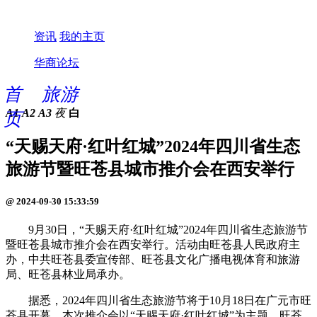
资讯
我的主页
华商论坛
首
旅游
A1
A2
A3
夜
白
页
“天赐天府·红叶红城”2024年四川省生态
旅游节暨旺苍县城市推介会在西安举行
@ 2024-09-30 15:33:59
9月30日，“天赐天府·红叶红城”2024年四川省生态旅游节
暨旺苍县城市推介会在西安举行。活动由旺苍县人民政府主
办，中共旺苍县委宣传部、旺苍县文化广播电视体育和旅游
局、旺苍县林业局承办。
据悉，2024年四川省生态旅游节将于10月18日在广元市旺
苍县开幕。本次推介会以“天赐天府·红叶红城”为主题。旺苍