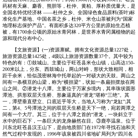
药材有天麻、麝香、熊胆等，杜仲、黄柏、厚朴质优量大，是
全国名特优经济林 ——杜仲之乡、全国绿色食品原料(茶叶)标
准化生产基地、中国名茶之乡，杜仲、米仓山茶被列为“国家
地理标志保护产品”。有面积多达320平方公里的原始生态植
被，有1700余公顷的原始水青冈林，是世界水青冈属植物的起
源和现代分布中心。
【文旅资源】(一)资源禀赋。拥有文化资源总量1227处，
旅游资源总量1425处，4级以上旅游资源数量37个。其中较为
特色的有：①鼓城山。主要位于旺苍县米仓山镇，山高达150-
200米以上，分东、西鼓城山，两山对峙，形状大致相同，相
距千余米，恰似茂密林海中托举起的一对硕大的天鼓。两山之
间有一条横亘的山梁，称为“横担梁”，状如一条扁担摆放在两
山之间。②潜龙十八潭。主要位于万家乡境内，其串珠状圆形
潭池、拱形双层天生桥、形象逼真的“潜龙”堪称“三绝”。其
一，潭壁垂直壁立、口底近乎等大，当地人习称为“龙缸”;其
二，第4、5号潭池之间的双层天生桥是天下一绝，宛若两潭之
间有一个大厅。其三，位于十八潭之首的“潜龙，一块斜立于
水中的巨石下，一条巨大的龙身赫然在目。③鹿亭温泉。位于
川东北旺苍县汉王山下，是由地质部门在1972年寻找石油和天
然气过程中发现的，1996年该泉被四川省地矿局列为“四川名