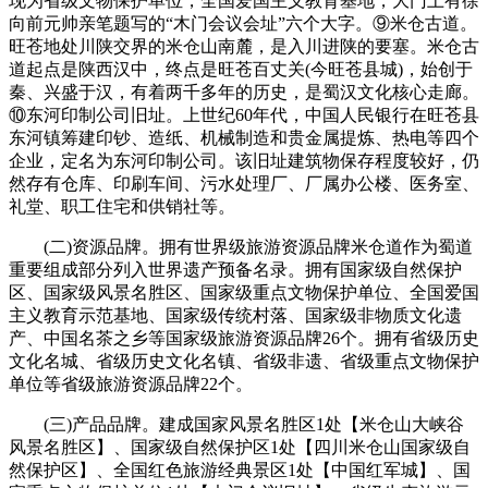
现为省级文物保护单位，全国爱国主义教育基地，大门上有徐
向前元帅亲笔题写的“木门会议会址”六个大字。⑨米仓古道。
旺苍地处川陕交界的米仓山南麓，是入川进陕的要塞。米仓古
道起点是陕西汉中，终点是旺苍百丈关(今旺苍县城)，始创于
秦、兴盛于汉，有着两千多年的历史，是蜀汉文化核心走廊。
⑩东河印制公司旧址。上世纪60年代，中国人民银行在旺苍县
东河镇筹建印钞、造纸、机械制造和贵金属提炼、热电等四个
企业，定名为东河印制公司。该旧址建筑物保存程度较好，仍
然存有仓库、印刷车间、污水处理厂、厂属办公楼、医务室、
礼堂、职工住宅和供销社等。
(二)资源品牌。拥有世界级旅游资源品牌米仓道作为蜀道
重要组成部分列入世界遗产预备名录。拥有国家级自然保护
区、国家级风景名胜区、国家级重点文物保护单位、全国爱国
主义教育示范基地、国家级传统村落、国家级非物质文化遗
产、中国名茶之乡等国家级旅游资源品牌26个。拥有省级历史
文化名城、省级历史文化名镇、省级非遗、省级重点文物保护
单位等省级旅游资源品牌22个。
(三)产品品牌。建成国家风景名胜区1处【米仓山大峡谷
风景名胜区】、国家级自然保护区1处【四川米仓山国家级自
然保护区】、全国红色旅游经典景区1处【中国红军城】、国