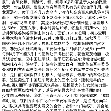
泉”，含硫化氢、硫酸钙、氡、氟等10多种有益于人体的微量
元素，对皮肤病、慢性关节炎等疾病具有良好的治疗作用。④
龙潭瀑布。位于旺苍县万家乡内，河流从高逾百米的悬谷直泻
而下，如一条银龙腾空直下龙潭子下游200米处，溪水飞落绝
涧，形成“龙潭飞瀑”。其流水比例形态属于细长型，落差最大
达150米，宽五六米，丰水时宽达10米。⑤盐井河彩叶林。沿
盐井河峡谷沟谷两侧山体分布，面积3154.18公顷，初步查明
有乔木和直立灌木树种292种，隶属68科152属。深秋季节，不
同树种呈现不同色彩，展现出层林尽染、交相辉映的自然之
美。⑥光头山杜鹃走廊。主要位于盐井河峡谷大光头山一带，
每到4月下旬至5月中旬便到处开满杜鹃花，花色繁茂艳丽，极
具观赏价值。⑦中国红军城。位于旺苍县城东河镇治城社区，
城内现存有川陕省委、川陕省苏维埃政府、西北革命军事委员
会和红四方面军总部等川陕苏区46多个党政军主要领导机关遗
址，是目前我国保存面积最大、遗址最多、最集中的革命遗址
群。这里诞生了中国红军历史上的三个之最：建制最早的水
兵-红四方面军指挥部直属水兵连，规模最大的妇女武装力量-
红四方面军妇女独立师，以及建制最大的红色童子团组织——
少共国际先锋师。⑧木门会议会址。位于木门镇柳树村。1933
年6月底，红四方面军在此召开重要军事会议，是红四方面军
入川以来具有重要历史意义的会议，史称“木门会议”。其会址