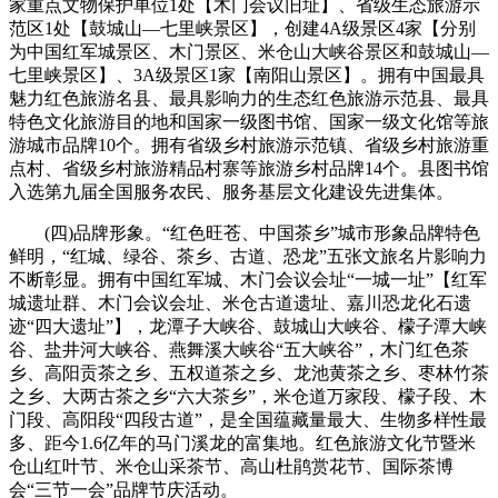
家重点文物保护单位1处【木门会议旧址】、省级生态旅游示
范区1处【鼓城山—七里峡景区】，创建4A级景区4家【分别
为中国红军城景区、木门景区、米仓山大峡谷景区和鼓城山—
七里峡景区】、3A级景区1家【南阳山景区】。拥有中国最具
魅力红色旅游名县、最具影响力的生态红色旅游示范县、最具
特色文化旅游目的地和国家一级图书馆、国家一级文化馆等旅
游城市品牌10个。拥有省级乡村旅游示范镇、省级乡村旅游重
点村、省级乡村旅游精品村寨等旅游乡村品牌14个。县图书馆
入选第九届全国服务农民、服务基层文化建设先进集体。
(四)品牌形象。“红色旺苍、中国茶乡”城市形象品牌特色
鲜明，“红城、绿谷、茶乡、古道、恐龙”五张文旅名片影响力
不断彰显。拥有中国红军城、木门会议会址“一城一址”【红军
城遗址群、木门会议会址、米仓古道遗址、嘉川恐龙化石遗
迹“四大遗址”】，龙潭子大峡谷、鼓城山大峡谷、檬子潭大峡
谷、盐井河大峡谷、燕舞溪大峡谷“五大峡谷”，木门红色茶
乡、高阳贡茶之乡、五权道茶之乡、龙池黄茶之乡、枣林竹茶
之乡、大两古茶之乡“六大茶乡”，米仓道万家段、檬子段、木
门段、高阳段“四段古道”，是全国蕴藏量最大、生物多样性最
多、距今1.6亿年的马门溪龙的富集地。红色旅游文化节暨米
仓山红叶节、米仓山采茶节、高山杜鹃赏花节、国际茶博
会“三节一会”品牌节庆活动。