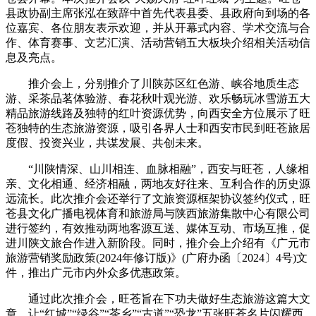
县政协副主席张泓在致辞中首先代表县委、县政府向到场的各
位嘉宾、各位朋友表示欢迎，并从开幕式内容、学术交流与合
作、体育赛事、文艺汇演、活动营销五大板块介绍相关活动信
息及亮点。
推介会上，分别推介了川陕苏区红色游、峡谷地质生态
游、采茶品茗体验游、春花秋叶观光游、欢乐畅玩冰雪游五大
精品旅游线路及独特的红叶资源优势，向西安全方位展示了旺
苍独特的生态旅游资源，吸引各界人士和西安市民到旺苍旅居
度假、投资兴业，共谋发展、共创未来。
“川陕情深、山川相连、血脉相融”，西安与旺苍，人缘相
亲、文化相通、经济相融，两地友好往来、互利合作的历史源
远流长。此次推介会还举行了文旅资源框架协议签约仪式，旺
苍县文化广播电视体育和旅游局与陕西旅游集散中心有限公司
进行签约，有效推动两地客源互送、媒体互动、市场互推，促
进川陕文旅合作进入新阶段。同时，推介会上介绍有《广元市
旅游营销奖励政策(2024年修订版)》(广府办函〔2024〕4号)文
件，推出广元市内外众多优惠政策。
通过此次推介会，旺苍旨在下功夫做好生态旅游这篇大文
章，让“红城”“绿谷”“茶乡”“古道”“恐龙”五张旺苍名片闪耀西