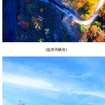
(盐井河峡谷)