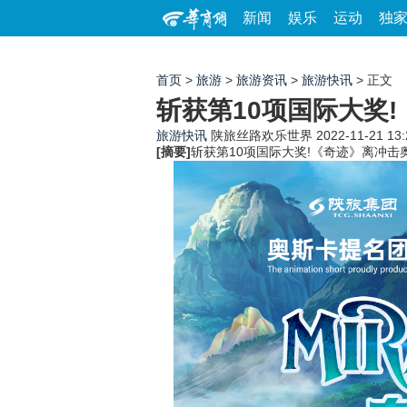
新闻
娱乐
运动
独
首页
>
旅游
>
旅游资讯
>
旅游快讯
> 正文
斩获第10项国际大奖
旅游快讯
陕旅丝路欢乐世界
2022-11-21 13:
[摘要]
斩获第10项国际大奖!《奇迹》离冲击