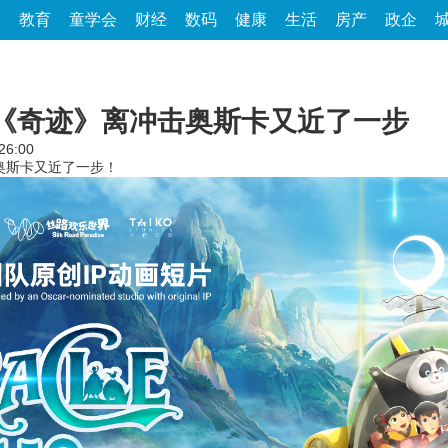
家
教育
童学会
财经
数码
健康
生活
房产
政企
!《奇迹》离冲击奥斯卡又近了一步
26:00
奥斯卡又近了一步！